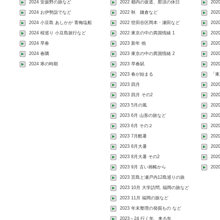
2024 安曇野の旅など
2022 都内の坂道、那須の休日
202
2024 お伊勢詣でなど
2022 秋 鎌倉など
20
2024 小豆島 あしかが 青梅塩船
2022 世田谷区岡本・瀬田など
20
2024 桜巡り 小豆島旅行など
2022 東京の中の異国情緒 1
202
2024 早春
2023 新年 他
20
2024 春隣
2023 東京の中の異国情緒 2
20
2024 寒の時期
2023 早春賦
20
2023 春が始まる
「東
2023 四月
20
2023 四月 その2
202
2023 5月の風
20
2023 6月 山形の旅など
202
2023 6月 その２
20
2023 7月酷暑
20
2023 8月大暑
20
2023 8月大暑 その2
202
2023 9月 古い画帳から
20
2023 宮島と瀬戸内12島巡りの旅
2023 10月 大学訪問, 福岡の旅など
2023 11月 福岡の旅など
2023 年末整理の発掘もの など
2023～24 行く年、来る年