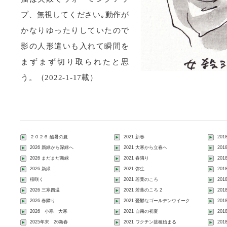
プ、無視してください｡動作が
かなりゆったりしていたので
影の人形遣いも入れて瞬間を
まずまず切り取られたと思
う。（2022-1-17載）
２０２６ 酷暑の夏
2021 新春
201
2026 新緑から深緑へ
2021 大寒から立春へ
20
2026 まだまだ新緑
2021 春隣り
20
2026 新緑
2021 弥生
20
桜咲く
2021 若葉のころ
20
2026 三寒四温
2021 若葉のころ 2
20
2026 春隣り
2021 憂鬱なゴールデンウイーク
20
2026 小寒 大寒
2021 自粛の初夏
20
2025年末 26新春
2021 ワクチン接種始まる
201