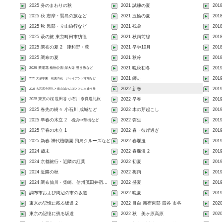
2025 身のまわりの秋
2021 試練の夏
20
2025 秋 志摩・賢島の旅など
2021 五輪の夏
201
2025 秋 黒部・立山旅行など
2021 残暑
201
2025 萩の旅 東京町田市彷徨
2021 秋雨前線
201
2025 調布の夏 2 津和野・萩
2021 早や10月
20
2025 調布の夏
2021 秋冷
201
2025 紫陽花 植物公園 深大寺 覗き坂など
2021 晩秋初冬
201
2021 師走
20
2025 大泉学園 初夏の花 ジャイアンツ球場など
2022 新春
201
2025 大和四寺巡礼と南山城のみほとけに出逢う旅
2025 東京の桜 世田谷 小石川 奈良巡礼旅
2022 早春
201
2025 春先の樹々 小石川 成城など
2022 木の芽起こし
201
2025 早春の木立 2
2022 弥生
201
横浜中華街など
2025 早春の木立 1
2022 春・彼岸過ぎ
201
2025 新春 神代植物園 飛鳥クルーズなど
2022 春爛漫
20
2024 歳末
2022 春爛漫 2
201
2024 京都旅行・近隣の紅葉
2022 初夏
201
2024 近隣の秋
2022 梅雨
201
2024 調布仙川・柴崎、信州茂田井宿...
2022 盛夏
201
調布市および周辺の市の坂道
2022 晩夏
201
東京の記憶に残る坂道 2
2022 目白 新宿東部 四谷 市谷
202
東京の記憶に残る坂道
2022 秋 美ヶ原高原
202