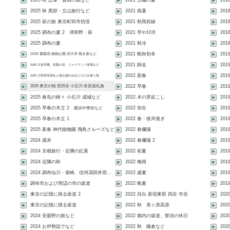
2025 秋 志摩・賢島の旅など
2021 五輪の夏
201
2025 秋 黒部・立山旅行など
2021 残暑
201
2025 萩の旅 東京町田市彷徨
2021 秋雨前線
201
2025 調布の夏 2 津和野・萩
2021 早や10月
20
2025 調布の夏
2021 秋冷
201
2025 紫陽花 植物公園 深大寺 覗き坂など
2021 晩秋初冬
201
2021 師走
20
2025 大泉学園 初夏の花 ジャイアンツ球場など
2022 新春
201
2025 大和四寺巡礼と南山城のみほとけに出逢う旅
2025 東京の桜 世田谷 小石川 奈良巡礼旅
2022 早春
201
2025 春先の樹々 小石川 成城など
2022 木の芽起こし
201
2025 早春の木立 2
2022 弥生
201
横浜中華街など
2025 早春の木立 1
2022 春・彼岸過ぎ
201
2025 新春 神代植物園 飛鳥クルーズなど
2022 春爛漫
20
2024 歳末
2022 春爛漫 2
201
2024 京都旅行・近隣の紅葉
2022 初夏
201
2024 近隣の秋
2022 梅雨
201
2024 調布仙川・柴崎、信州茂田井宿...
2022 盛夏
201
調布市および周辺の市の坂道
2022 晩夏
201
東京の記憶に残る坂道 2
2022 目白 新宿東部 四谷 市谷
202
東京の記憶に残る坂道
2022 秋 美ヶ原高原
202
2024 安曇野の旅など
2022 都内の坂道、那須の休日
202
2024 お伊勢詣でなど
2022 秋 鎌倉など
20