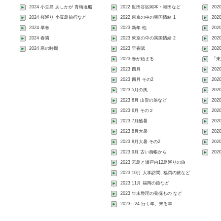
2024 小豆島 あしかが 青梅塩船
2022 世田谷区岡本・瀬田など
20
2024 桜巡り 小豆島旅行など
2022 東京の中の異国情緒 1
202
2024 早春
2023 新年 他
20
2024 春隣
2023 東京の中の異国情緒 2
20
2024 寒の時期
2023 早春賦
20
2023 春が始まる
「東
2023 四月
20
2023 四月 その2
202
2023 5月の風
20
2023 6月 山形の旅など
202
2023 6月 その２
20
2023 7月酷暑
20
2023 8月大暑
20
2023 8月大暑 その2
202
2023 9月 古い画帳から
20
2023 宮島と瀬戸内12島巡りの旅
2023 10月 大学訪問, 福岡の旅など
2023 11月 福岡の旅など
2023 年末整理の発掘もの など
2023～24 行く年、来る年