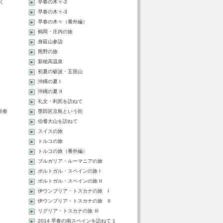
く
早春の木々-2
早春の木々-3
早春の木々（番外編）
鶴岡・庄内の旅
身延山参詣
熊野の旅
新穂高温泉
初夏の砺波・五箇山
沖縄の夏 I
沖縄の夏 II
礼文・利尻を訪ねて
 新春
墨田区京島という街
伯耆大山を訪ねて
スイスの旅
トルコの旅
トルコの旅（番外編）
ブルガリア・ルーマニアの旅
ポルトガル・スペインの旅 I
ポルトガル・スペインの旅 II
伊ウンブリア・トスカナの旅 I
伊ウンブリア・トスカナの旅 II
リグリア・トスカナの旅 Ⅲ
2014 早春の南スペインを訪ねて 1