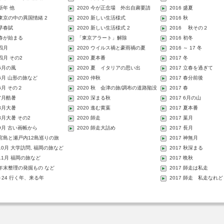
 新年 他
2020 今が正念場 外出自粛要請
2016 盛夏
3 東京の中の異国情緒 2
2020 新しい生活様式
2016 秋
 早春賦
2020 新しい生活様式 2
2016 秋その２
 春が始まる
「東京アラート」解除
2016 初冬
 四月
2020 ウイルス禍と豪雨禍の夏
2016 ～ 17 冬
 四月 その2
2020 夏本番
2017 冬
 5月の風
2020 夏 イタリアの思い出
2017 立春を過ぎて
 6月 山形の旅など
2020 仲秋
2017 春分前後
 6月 その２
2020 秋 会津の旅/調布の道路陥没
2017 春
事故
 7月酷暑
2020 深まる秋
2017 6月の山
 8月大暑
2020 進む黄葉
2017 夏本番
 8月大暑 その2
2020 師走
2017 葉月
 9月 古い画帳から
2020 師走大詰め
2017 長月
3 宮島と瀬戸内12島巡りの旅
2017 神無月
 10月 大学訪問, 福岡の旅など
2017 秋深まる
 11月 福岡の旅など
2017 晩秋
3 年末整理の発掘もの など
2017 師走は私走
3～24 行く年、来る年
2017 師走 私走なれど