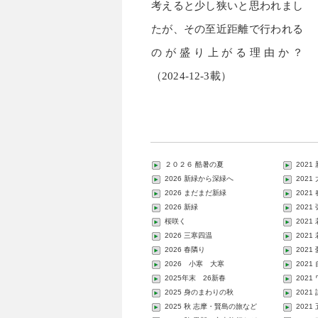
考えると少し狭いと思われまし
たが、その至近距離で行われる
のが盛り上がる理由か？
（2024-12-3載）
２０２６ 酷暑の夏
2021
2026 新緑から深緑へ
202
2026 まだまだ新緑
2021
2026 新緑
2021
桜咲く
2021
2026 三寒四温
2021
2026 春隣り
202
2026 小寒 大寒
2021
2025年末 26新春
202
2025 身のまわりの秋
2021
2025 秋 志摩・賢島の旅など
2021