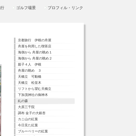
紀行
ゴルフ場景
プロフィル・リンク
京都旅行 伊根の舟屋
舟屋を利用した喫茶店
海側から 舟屋の眺め１
海側から 舟屋の眺め２
親子４人 伊根
舟屋の眺め ３
天橋立 可動橋
天橋立 松並木
リフトから望む天橋立
下加茂神社の御神木
糺の森
大原三千院
調布 金子の大銀杏
カニ山の紅葉
今日見た紅葉
ブルーベリーの紅葉