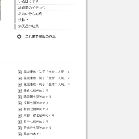
いぬほうずき
線路際のイチョウ
名前の分らぬ樹
渋柿？
満天星の紅葉
花城康雄・祐子「金婚二人展」１
花城康雄・祐子「金婚二人展」２
花城康雄・祐子「金婚二人展」３
鎌倉七福神めぐり
隅田川七福神めぐり
深川七福神めぐり
新宿七福神めぐり
京都 都七福神めぐり
谷中七福神めぐり
善光寺七福神めぐり
く
早春の木々-1