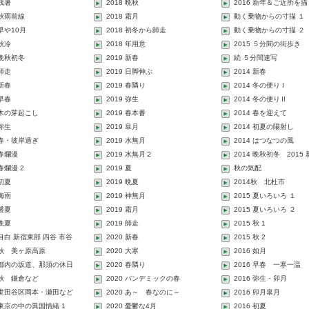
 残暑
2018 晩秋
2016 新年＆ご近所を描
 秋雨前線
2018 霜月
動く乗物からの寸描 １
 早や10月
2018 初冬から師走
動く乗物からの寸描 ２
 秋冷
2018 年用意
2015 ５分間の街歩き
 晩秋初冬
2019 新春
続 ５分間速写
 師走
2019 日脚伸ぶ
2014 新春
 新春
2019 春隣り
2014 冬の便り I
 早春
2019 弥生
2014 冬の便りⅡ
2 木の芽起こし
2019 春本番
2014 春を迎えて
 弥生
2019 皐月
2014 初夏の陽射し
2 春・彼岸過ぎ
2019 水無月
2014 はつなつの風
 春爛漫
2019 水無月２
2014 晩秋初冬 2015
 春爛漫 2
2019 夏
秋の気配
 初夏
2019 晩夏
2014秋 北杜市
 梅雨
2019 神無月
2015 夏いろいろ １
 盛夏
2019 霜月
2015 夏いろいろ ２
 晩夏
2019 師走
2015 秋 1
 目白 新宿東部 四谷 市谷
2020 新春
2015 秋 2
2 秋 美ヶ原高原
2020 大寒
2016 如月
2 都内の坂道、那須の休日
2020 春隣り
2016 早春 一寒一温
2 秋 鎌倉など
2020 パンデミックの春
2016 弥生・卯月
2 世田谷区岡本・瀬田など
2020 あ～ 春なのに～
2016 卯月皐月
2 東京の中の異国情緒 1
2020 憂鬱な4月
2016 初夏