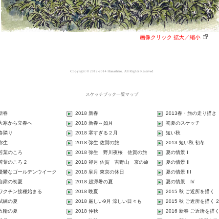
画像クリック 拡大／縮小
Copyright © 2012-2014 Hanashiro. All Rights Reserved
スケッチブック一覧マップ
 新春
2018 新春
2013春・旅の走り描き
1 大寒から立春へ
2018 新春～如月
初夏のスケッチ
 春隣り
2018 寒すぎる２月
短い秋
 弥生
2018 弥生 佐賀の旅
2013 短い秋 初冬
 若葉のころ
2018 弥生 野川夜桜 佐賀の旅
夏の情景 I
 若葉のころ 2
2018 卯月 佐賀 吉野山 京の旅
夏の情景 II
1 憂鬱なゴールデンウイーク
2018 皐月 東京の休日
夏の情景 III
 自粛の初夏
2018 超溽暑の夏
夏の情景 Ⅳ
1 ワクチン接種始まる
2018 晩夏
2015 秋 ご近所を描く
 試練の夏
2018 厳しい9月 涼しい日々も
2015 秋 ご近所を描く 2
 五輪の夏
2018 仲秋
2016 新春 ご近所を描