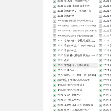
2025 秋 黒部・立山旅行など
2021
2025 萩の旅 東京町田市彷徨
2021
2025 調布の夏 2 津和野・萩
2021
2025 調布の夏
2021
2021
2025 紫陽花 植物公園 深大寺 覗き坂など
2021
2025 大泉学園 初夏の花 ジャイアンツ球場など
2022
2025 大和四寺巡礼と南山城のみほとけに出逢う旅
2022
2025 東京の桜 世田谷 小石川 奈良巡礼旅
2025 春先の樹々 小石川 成城など
202
2025 早春の木立 2
2022
横浜中華街など
2025 早春の木立 1
202
2025 新春 神代植物園 飛鳥クルーズ
2022
など
2024 歳末
2022
2024 京都旅行・近隣の紅葉
2022
2024 近隣の秋
2022
2024 調布仙川・柴崎、信州茂田井
2022
宿...
調布市および周辺の市の坂道
2022
東京の記憶に残る坂道 2
2022
東京の記憶に残る坂道
202
2024 安曇野の旅など
202
2024 お伊勢詣でなど
202
2024 小豆島 あしかが 青梅塩船
202
2024 桜巡り 小豆島旅行など
202