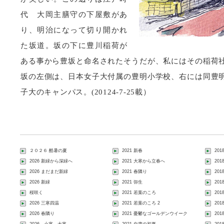
代 大岡主膳守の下屋敷があ
り、明治になって切り開かれ
た坂道。坂の下に豊川稲荷が
ある事から豊坂と命名されたそうだが、私にはその稲荷
坂の左側は、日本女子大付属の豊明小学校、右には同豊
子大のキャンパス。(20124-7-25載）
２０２６ 酷暑の夏
2021 新春
201
2026 新緑から深緑へ
2021 大寒から立春へ
20
2026 まだまだ新緑
2021 春隣り
20
2026 新緑
2021 弥生
20
桜咲く
2021 若葉のころ
20
2026 三寒四温
2021 若葉のころ 2
20
2026 春隣り
2021 憂鬱なゴールデンウイーク
20