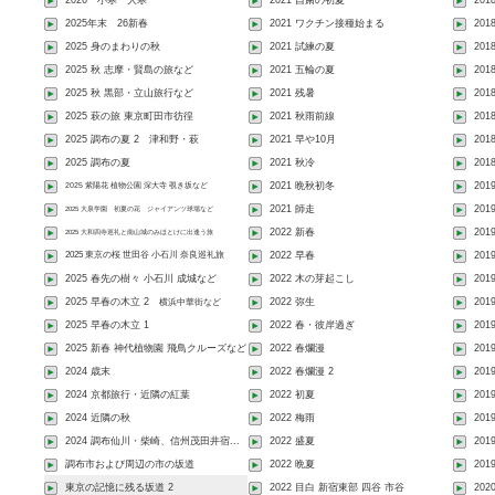
2026 小寒 大寒
2021 自粛の初夏
20
2025年末 26新春
2021 ワクチン接種始まる
201
2025 身のまわりの秋
2021 試練の夏
20
2025 秋 志摩・賢島の旅など
2021 五輪の夏
201
2025 秋 黒部・立山旅行など
2021 残暑
201
2025 萩の旅 東京町田市彷徨
2021 秋雨前線
201
2025 調布の夏 2 津和野・萩
2021 早や10月
20
2025 調布の夏
2021 秋冷
201
2025 紫陽花 植物公園 深大寺 覗き坂など
2021 晩秋初冬
201
2021 師走
20
2025 大泉学園 初夏の花 ジャイアンツ球場など
2022 新春
201
2025 大和四寺巡礼と南山城のみほとけに出逢う旅
2025 東京の桜 世田谷 小石川 奈良巡礼旅
2022 早春
201
2025 春先の樹々 小石川 成城など
2022 木の芽起こし
201
2025 早春の木立 2
2022 弥生
201
横浜中華街など
2025 早春の木立 1
2022 春・彼岸過ぎ
201
2025 新春 神代植物園 飛鳥クルーズなど
2022 春爛漫
20
2024 歳末
2022 春爛漫 2
201
2024 京都旅行・近隣の紅葉
2022 初夏
201
2024 近隣の秋
2022 梅雨
201
2024 調布仙川・柴崎、信州茂田井宿...
2022 盛夏
201
調布市および周辺の市の坂道
2022 晩夏
201
東京の記憶に残る坂道 2
2022 目白 新宿東部 四谷 市谷
202