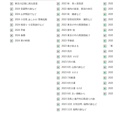
東京の記憶に残る坂道
2022 秋 美ヶ原高原
202
2024 安曇野の旅など
2022 都内の坂道、那須の休日
202
2024 お伊勢詣でなど
2022 秋 鎌倉など
20
2024 小豆島 あしかが 青梅塩船
2022 世田谷区岡本・瀬田など
20
2024 桜巡り 小豆島旅行など
2022 東京の中の異国情緒 1
202
2024 早春
2023 新年 他
20
2024 春隣
2023 東京の中の異国情緒 2
20
2024 寒の時期
2023 早春賦
20
2023 春が始まる
「東
2023 四月
20
2023 四月 その2
202
2023 5月の風
20
2023 6月 山形の旅など
202
2023 6月 その２
20
2023 7月酷暑
20
2023 8月大暑
20
2023 8月大暑 その2
202
2023 9月 古い画帳から
20
2023 宮島と瀬戸内12島巡りの旅
2023 10月 大学訪問, 福岡の旅など
2023 11月 福岡の旅など