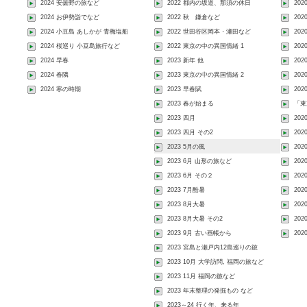
2024 安曇野の旅など
2022 都内の坂道、那須の休日
202
2024 お伊勢詣でなど
2022 秋 鎌倉など
20
2024 小豆島 あしかが 青梅塩船
2022 世田谷区岡本・瀬田など
20
2024 桜巡り 小豆島旅行など
2022 東京の中の異国情緒 1
202
2024 早春
2023 新年 他
20
2024 春隣
2023 東京の中の異国情緒 2
20
2024 寒の時期
2023 早春賦
20
2023 春が始まる
「東
2023 四月
20
2023 四月 その2
202
2023 5月の風
20
2023 6月 山形の旅など
202
2023 6月 その２
20
2023 7月酷暑
20
2023 8月大暑
20
2023 8月大暑 その2
202
2023 9月 古い画帳から
20
2023 宮島と瀬戸内12島巡りの旅
2023 10月 大学訪問, 福岡の旅など
2023 11月 福岡の旅など
2023 年末整理の発掘もの など
2023～24 行く年、来る年