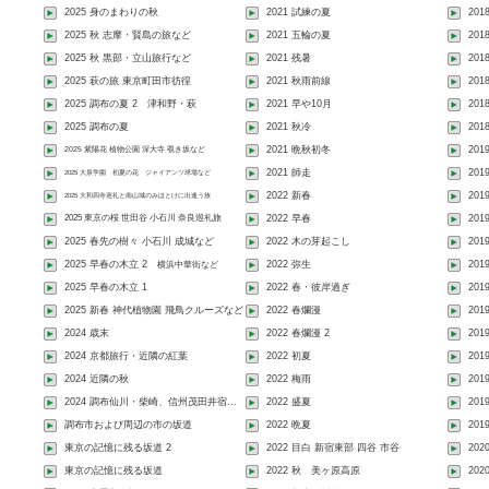
2025 身のまわりの秋
2021 試練の夏
20
2025 秋 志摩・賢島の旅など
2021 五輪の夏
201
2025 秋 黒部・立山旅行など
2021 残暑
201
2025 萩の旅 東京町田市彷徨
2021 秋雨前線
201
2025 調布の夏 2 津和野・萩
2021 早や10月
20
2025 調布の夏
2021 秋冷
201
2025 紫陽花 植物公園 深大寺 覗き坂など
2021 晩秋初冬
201
2021 師走
20
2025 大泉学園 初夏の花 ジャイアンツ球場など
2022 新春
201
2025 大和四寺巡礼と南山城のみほとけに出逢う旅
2025 東京の桜 世田谷 小石川 奈良巡礼旅
2022 早春
201
2025 春先の樹々 小石川 成城など
2022 木の芽起こし
201
2025 早春の木立 2
2022 弥生
201
横浜中華街など
2025 早春の木立 1
2022 春・彼岸過ぎ
201
2025 新春 神代植物園 飛鳥クルーズなど
2022 春爛漫
20
2024 歳末
2022 春爛漫 2
201
2024 京都旅行・近隣の紅葉
2022 初夏
201
2024 近隣の秋
2022 梅雨
201
2024 調布仙川・柴崎、信州茂田井宿...
2022 盛夏
201
調布市および周辺の市の坂道
2022 晩夏
201
東京の記憶に残る坂道 2
2022 目白 新宿東部 四谷 市谷
202
東京の記憶に残る坂道
2022 秋 美ヶ原高原
202