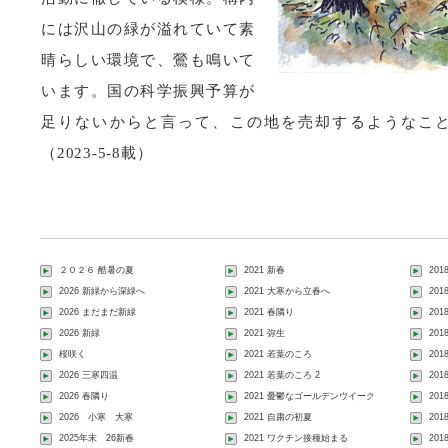
には沢山の緑が溢れていて素
晴らしい環境で、鶯も鳴いて
います。国の科学振興予算が
足りないからと言って、この地を売却するようなこ
（2023-5-8載）
２０２６ 酷暑の夏
2021 新春
201
2026 新緑から深緑へ
2021 大寒から立春へ
20
2026 まだまだ新緑
2021 春隣り
20
2026 新緑
2021 弥生
20
桜咲く
2021 若葉のころ
20
2026 三寒四温
2021 若葉のころ 2
20
2026 春隣り
2021 憂鬱なゴールデンウイーク
20
2026 小寒 大寒
2021 自粛の初夏
20
2025年末 26新春
2021 ワクチン接種始まる
201