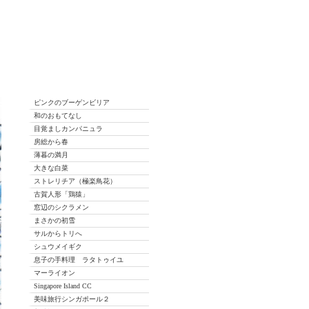
ピンクのブーゲンビリア
和のおもてなし
目覚ましカンパニュラ
房総から春
薄暮の満月
大きな白菜
ストレリチア（極楽鳥花）
古賀人形「鶏猿」
窓辺のシクラメン
まさかの初雪
サルからトリへ
シュウメイギク
息子の手料理 ラタトゥイユ
マーライオン
Singapore Island CC
美味旅行シンガポール２