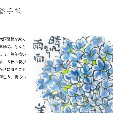
大雨警報が続く
紫陽花。なんと
ょう。毎年描い
す。５枚の花び
かさに引き寄せ
何思う。明るい