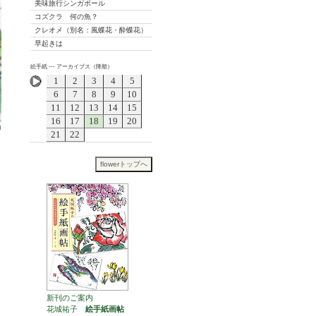
美味旅行シンガポール
コズクラ 何の魚？
クレオメ（別名：風蝶花・酔蝶花）
早起きは
絵手紙 --- アーカイブス（降順）
1
2
3
4
5
6
7
8
9
10
11
12
13
14
15
16
17
18
19
20
21
22
新刊のご案内
花城祐子
絵手紙画帖