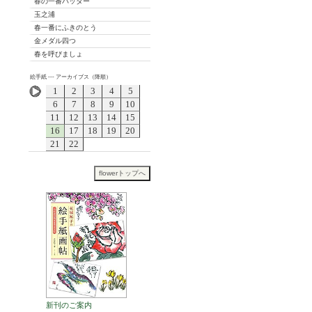
春の一番バッター
玉之浦
春一番にふきのとう
金メダル四つ
春を呼びましょ
絵手紙 --- アーカイブス（降順）
1
2
3
4
5
6
7
8
9
10
11
12
13
14
15
16
17
18
19
20
21
22
新刊のご案内