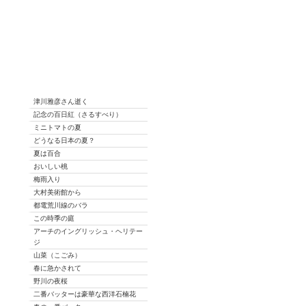
津川雅彦さん逝く
記念の百日紅（さるすべり）
ミニトマトの夏
どうなる日本の夏？
夏は百合
おいしい桃
梅雨入り
大村美術館から
都電荒川線のバラ
この時季の庭
アーチのイングリッシュ・ヘリテー
ジ
山菜（こごみ）
春に急かされて
野川の夜桜
二番バッターは豪華な西洋石楠花