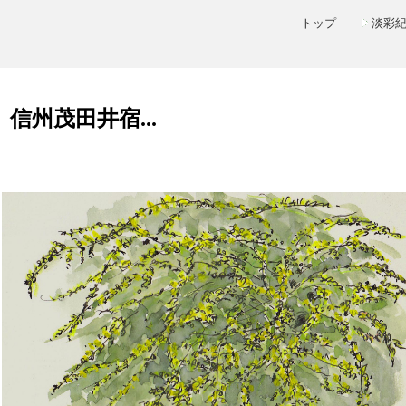
トップ
淡彩
、信州茂田井宿...