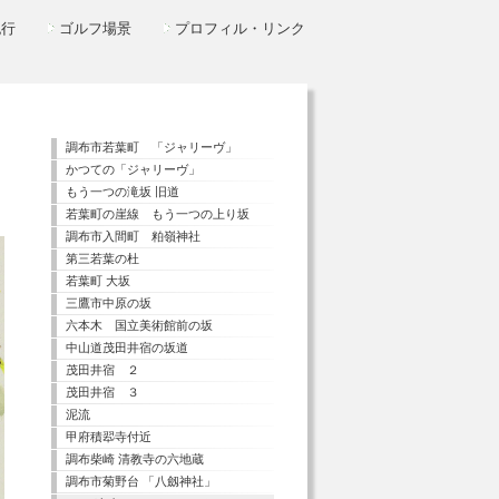
紀行
ゴルフ場景
プロフィル・リンク
調布市若葉町 「ジャリーヴ」
かつての「ジャリーヴ」
もう一つの滝坂 旧道
若葉町の崖線 もう一つの上り坂
調布市入間町 粕嶺神社
第三若葉の杜
若葉町 大坂
三鷹市中原の坂
六本木 国立美術館前の坂
中山道茂田井宿の坂道
茂田井宿 ２
茂田井宿 ３
泥流
甲府積翆寺付近
調布柴崎 清教寺の六地蔵
調布市菊野台 「八劔神社」