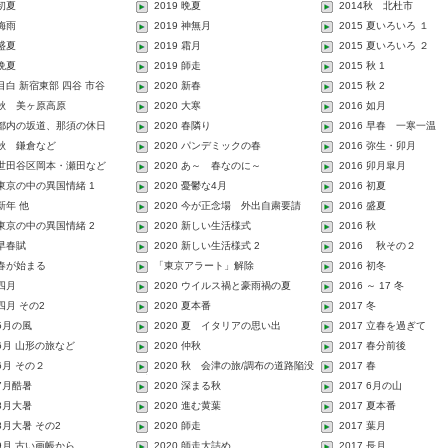
 初夏
2019 晩夏
2014秋 北杜市
 梅雨
2019 神無月
2015 夏いろいろ １
 盛夏
2019 霜月
2015 夏いろいろ ２
 晩夏
2019 師走
2015 秋 1
 目白 新宿東部 四谷 市谷
2020 新春
2015 秋 2
2 秋 美ヶ原高原
2020 大寒
2016 如月
2 都内の坂道、那須の休日
2020 春隣り
2016 早春 一寒一温
2 秋 鎌倉など
2020 パンデミックの春
2016 弥生・卯月
2 世田谷区岡本・瀬田など
2020 あ～ 春なのに～
2016 卯月皐月
2 東京の中の異国情緒 1
2020 憂鬱な4月
2016 初夏
 新年 他
2020 今が正念場 外出自粛要請
2016 盛夏
3 東京の中の異国情緒 2
2020 新しい生活様式
2016 秋
 早春賦
2020 新しい生活様式 2
2016 秋その２
 春が始まる
「東京アラート」解除
2016 初冬
 四月
2020 ウイルス禍と豪雨禍の夏
2016 ～ 17 冬
 四月 その2
2020 夏本番
2017 冬
 5月の風
2020 夏 イタリアの思い出
2017 立春を過ぎて
 6月 山形の旅など
2020 仲秋
2017 春分前後
 6月 その２
2020 秋 会津の旅/調布の道路陥没
2017 春
事故
 7月酷暑
2020 深まる秋
2017 6月の山
 8月大暑
2020 進む黄葉
2017 夏本番
 8月大暑 その2
2020 師走
2017 葉月
 9月 古い画帳から
2020 師走大詰め
2017 長月