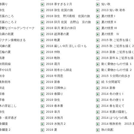
 春隣り
2018 寒すぎる２月
短い秋
 弥生
2018 弥生 佐賀の旅
2013 短い秋 初冬
 若葉のころ
2018 弥生 野川夜桜 佐賀の旅
夏の情景 I
 若葉のころ 2
2018 卯月 佐賀 吉野山 京の旅
夏の情景 II
1 憂鬱なゴールデンウイーク
2018 皐月 東京の休日
夏の情景 III
 自粛の初夏
2018 超溽暑の夏
夏の情景 Ⅳ
1 ワクチン接種始まる
2018 晩夏
2015 秋 ご近所を描く
 試練の夏
2018 厳しい9月 涼しい日々も
2015 秋 ご近所を描く 2
 五輪の夏
2018 仲秋
2016 新春 ご近所を描
 残暑
2018 晩秋
2016 新年＆ご近所を描
 秋雨前線
2018 霜月
動く乗物からの寸描 １
 早や10月
2018 初冬から師走
動く乗物からの寸描 ２
 秋冷
2018 年用意
2015 ５分間の街歩き
 晩秋初冬
2019 新春
続 ５分間速写
 師走
2019 日脚伸ぶ
2014 新春
 新春
2019 春隣り
2014 冬の便り I
 早春
2019 弥生
2014 冬の便りⅡ
2 木の芽起こし
2019 春本番
2014 春を迎えて
 弥生
2019 皐月
2014 初夏の陽射し
2 春・彼岸過ぎ
2019 水無月
2014 はつなつの風
 春爛漫
2019 水無月２
2014 晩秋初冬 2015
 春爛漫 2
2019 夏
秋の気配