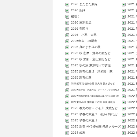
2026 まだまだ新緑
2021
2026 新緑
2021
桜咲く
2021
2026 三寒四温
2021
2026 春隣り
202
2026 小寒 大寒
2021
2025年末 26新春
202
2025 身のまわりの秋
2021
2025 秋 志摩・賢島の旅など
2021
2025 秋 黒部・立山旅行など
2021
2025 萩の旅 東京町田市彷徨
2021
2025 調布の夏 2 津和野・萩
2021
2025 調布の夏
2021
2021
2025 紫陽花 植物公園 深大寺 覗き坂など
2021
2025 大泉学園 初夏の花 ジャイアンツ球場など
2022
2025 大和四寺巡礼と南山城のみほとけに出逢う旅
2022
2025 東京の桜 世田谷 小石川 奈良巡礼旅
2025 春先の樹々 小石川 成城など
202
2025 早春の木立 2
2022
横浜中華街など
2025 早春の木立 1
202
2025 新春 神代植物園 飛鳥クルーズ
2022
など
2024 歳末
2022