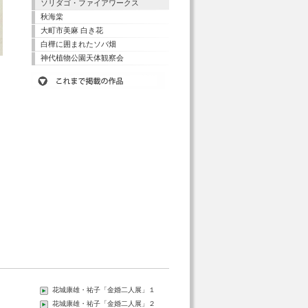
ソリダゴ・ファイアワークス
秋海棠
大町市美麻 白き花
白樺に囲まれたソバ畑
神代植物公園天体観察会
花城康雄・祐子「金婚二人展」１
花城康雄・祐子「金婚二人展」２