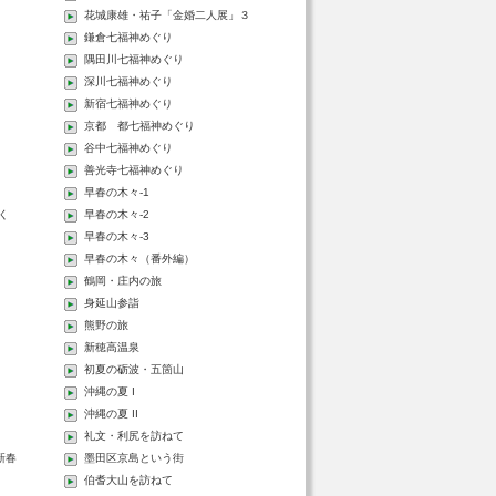
花城康雄・祐子「金婚二人展」３
鎌倉七福神めぐり
隅田川七福神めぐり
深川七福神めぐり
新宿七福神めぐり
京都 都七福神めぐり
谷中七福神めぐり
善光寺七福神めぐり
く
早春の木々-1
く
早春の木々-2
早春の木々-3
早春の木々（番外編）
鶴岡・庄内の旅
身延山参詣
熊野の旅
新穂高温泉
初夏の砺波・五箇山
沖縄の夏 I
沖縄の夏 II
礼文・利尻を訪ねて
 新春
墨田区京島という街
伯耆大山を訪ねて