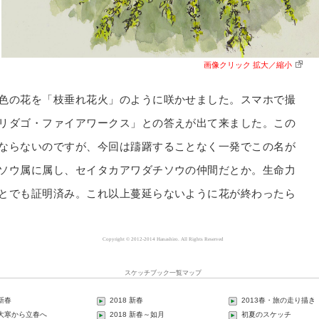
画像クリック 拡大／縮小
色の花を「枝垂れ花火」のように咲かせました。スマホで撮
リダゴ・ファイアワークス」との答えが出て来ました。この
ならないのですが、今回は躊躇することなく一発でこの名が
ソウ属に属し、セイタカアワダチソウの仲間だとか。生命力
とでも証明済み。これ以上蔓延らないように花が終わったら
Copyright © 2012-2014 Hanashiro. All Rights Reserved
スケッチブック一覧マップ
 新春
2018 新春
2013春・旅の走り描き
1 大寒から立春へ
2018 新春～如月
初夏のスケッチ